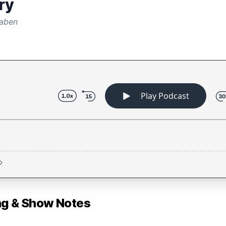
ry
haben
 & Show Notes